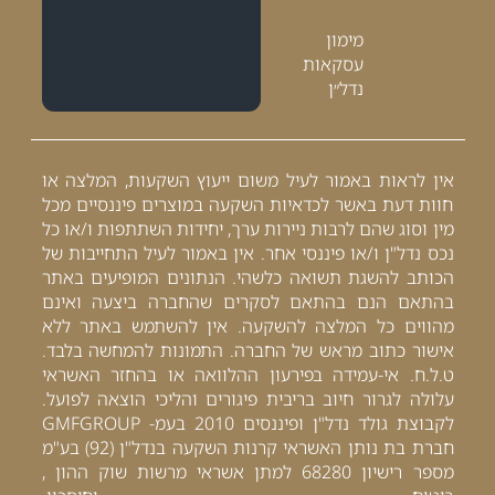
מימון
עסקאות
נדל״ן
אין לראות באמור לעיל משום ייעוץ השקעות, המלצה או
חוות דעת באשר לכדאיות השקעה במוצרים פיננסיים מכל
מין וסוג שהם לרבות ניירות ערך, יחידות השתתפות ו/או כל
נכס נדל"ן ו/או פיננסי אחר. אין באמור לעיל התחייבות של
הכותב להשגת תשואה כלשהי. הנתונים המופיעים באתר
בהתאם הנם בהתאם לסקרים שהחברה ביצעה ואינם
מהווים כל המלצה להשקעה. אין להשתמש באתר ללא
אישור כתוב מראש של החברה. התמונות להמחשה בלבד.
ט.ל.ח. אי-עמידה בפירעון ההלוואה או בהחזר האשראי
עלולה לגרור חיוב בריבית פיגורים והליכי הוצאה לפועל.
לקבוצת גולד נדל"ן ופיננסים 2010 בעמ- GMFGROUP
חברת בת נותן האשראי קרנות השקעה בנדל"ן (92) בע"מ
מספר רישיון 68280 למתן אשראי מרשות שוק ההון ,