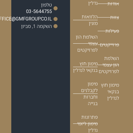
נדל״ן
אודות
טלפון
03-5644755
הלוואות
צוות
OFFICE@GMFGROUP.CO.IL
מזנין
השקמה 1, סביון
פעילות
השלמת הון
עצמי
פרוייקטים
לפרויקטים
השלמת
מימון חוץ
הון עצמי
בנקאי לנדל״ן
לפרויקטים
מימון
מימון חוץ
לקבלנים
בנקאי
וחברות
לנדל״ן
בנייה
פתרונות
מימון ליזמי
נדל״ן