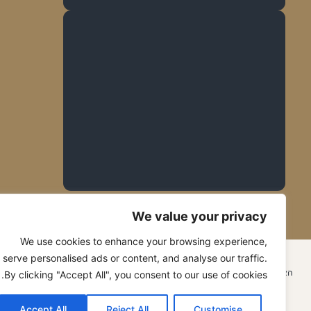
We value your privacy
We use cookies to enhance your browsing experience,
© 2026 כל הזכויות שמורות ל GMF Group
serve personalised ads or content, and analyse our traffic.
האתר נבנה ע״י עדן וייס – סיסטם להצלחה edenweiss.co.il
By clicking "Accept All", you consent to our use of cookies.
Accept All
Reject All
Customise