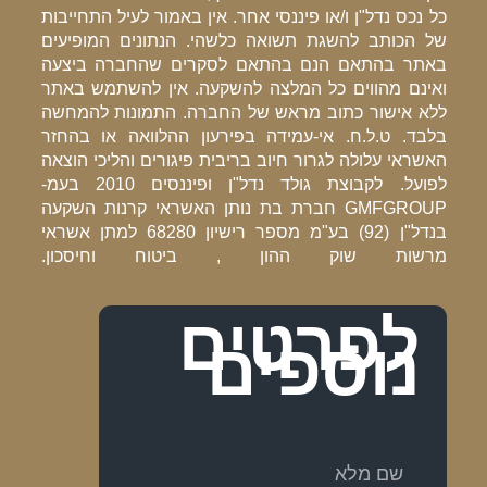
כל נכס נדל"ן ו/או פיננסי אחר. אין באמור לעיל התחייבות
של הכותב להשגת תשואה כלשהי. הנתונים המופיעים
באתר בהתאם הנם בהתאם לסקרים שהחברה ביצעה
ואינם מהווים כל המלצה להשקעה. אין להשתמש באתר
ללא אישור כתוב מראש של החברה. התמונות להמחשה
בלבד. ט.ל.ח. אי-עמידה בפירעון ההלוואה או בהחזר
האשראי עלולה לגרור חיוב בריבית פיגורים והליכי הוצאה
לפועל. לקבוצת גולד נדל"ן ופיננסים 2010 בעמ-
GMFGROUP חברת בת נותן האשראי קרנות השקעה
בנדל"ן (92) בע"מ מספר רישיון 68280 למתן אשראי
מרשות שוק ההון , ביטוח וחיסכון.
לפרטים
נוספים