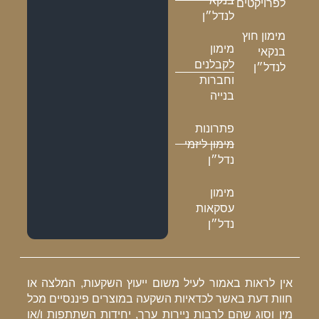
בנקאי
לפרויקטים
לנדל״ן
מימון חוץ
מימון
בנקאי
לקבלנים
לנדל״ן
וחברות
בנייה
פתרונות
מימון ליזמי
נדל״ן
מימון
עסקאות
נדל״ן
אין לראות באמור לעיל משום ייעוץ השקעות, המלצה או
חוות דעת באשר לכדאיות השקעה במוצרים פיננסיים מכל
מין וסוג שהם לרבות ניירות ערך, יחידות השתתפות ו/או