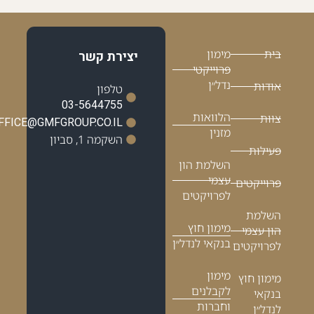
בית
מימון
יצירת קשר
פרוייקטי
נדל״ן
אודות
טלפון
03-5644755
הלוואות
צוות
OFFICE@GMFGROUP.CO.IL
מזנין
השקמה 1, סביון
פעילות
השלמת הון
עצמי
פרוייקטים
לפרויקטים
השלמת
מימון חוץ
הון עצמי
בנקאי לנדל״ן
לפרויקטים
מימון
מימון חוץ
לקבלנים
בנקאי
וחברות
לנדל״ן