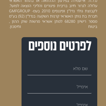
ט.ל.ח. אי-עמידה בפירעון ההלוואה או בהחזר האשראי
עלולה לגרור חיוב בריבית פיגורים והליכי הוצאה לפועל.
לקבוצת גולד נדל"ן ופיננסים 2010 בעמ- GMFGROUP
חברת בת נותן האשראי קרנות השקעה בנדל"ן (92) בע"מ
מספר רישיון 68280 למתן אשראי מרשות שוק ההון ,
ביטוח וחיסכון.
לפרטים נוספים