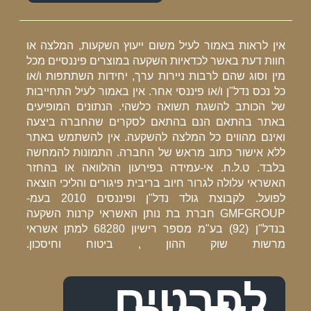
אין לראות באמור לעיל משום ייעוץ השקעות, המלצה או
חוות דעת באשר לכדאיות השקעה במוצרים פיננסיים מכל
מין וסוג שהם לרבות ניירות ערך, יחידות השתתפות ו/או
כל נכס נדל"ן ו/או פיננסי אחר. אין באמור לעיל התחייבות
של הכותב להשגת תשואה כלשהי. הנתונים המופיעים
באתר בהתאם הנם בהתאם לסקרים שהחברה ביצעה
ואינם מהווים כל המלצה להשקעה. אין להשתמש באתר
ללא אישור כתוב מראש של החברה. התמונות להמחשה
בלבד. ט.ל.ח. אי-עמידה בפירעון ההלוואה או בהחזר
האשראי עלולה לגרור חיוב בריבית פיגורים והליכי הוצאה
לפועל. לקבוצת גולד נדל"ן ופיננסים 2010 בעמ-
GMFGROUP חברת בת נותן האשראי קרנות השקעה
בנדל"ן (92) בע"מ מספר רישיון 68280 למתן אשראי
מרשות שוק ההון , ביטוח וחיסכון.
לפרטים