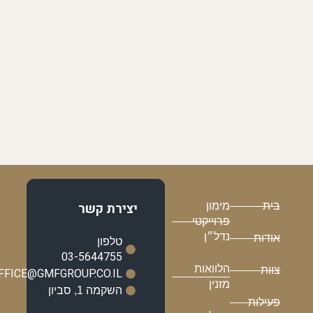
בית
מימון
יצירת קשר
פרוייקטי
נדל״ן
אודות
טלפון
03-5644755
הלוואות
צוות
OFFICE@GMFGROUP.CO.IL
מזנין
השקמה 1, סביון
פעילות