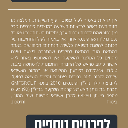
אין לראות באמור לעיל משום ייעוץ השקעות, המלצה או
חוות דעת באשר לכדאיות השקעה במוצרים פיננסיים מכל
מין וסוג שהם לרבות ניירות ערך, יחידות השתתפות ו/או כל
נכס נדל"ן ו/או פיננסי אחר. אין באמור לעיל התחייבות של
הכותב להשגת תשואה כלשהי. הנתונים המופיעים באתר
בהתאם הנם בהתאם לסקרים שהחברה ביצעה ואינם
מהווים כל המלצה להשקעה. אין להשתמש באתר ללא
אישור כתוב מראש של החברה. התמונות להמחשה בלבד.
ט.ל.ח. אי-עמידה בפירעון ההלוואה או בהחזר האשראי
עלולה לגרור חיוב בריבית פיגורים והליכי הוצאה לפועל.
לקבוצת גולד נדל"ן ופיננסים 2010 בעמ- GMFGROUP
חברת בת נותן האשראי קרנות השקעה בנדל"ן (92) בע"מ
מספר רישיון 68280 למתן אשראי מרשות שוק ההון ,
ביטוח וחיסכון.
לפרטים נוספים