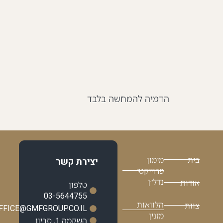
הדמיה להמחשה בלבד
בית
מימון
יצירת קשר
פרוייקטי
נדל״ן
אודות
טלפון
03-5644755
הלוואות
צוות
OFFICE@GMFGROUP.CO.IL
מזנין
השקמה 1, סביון