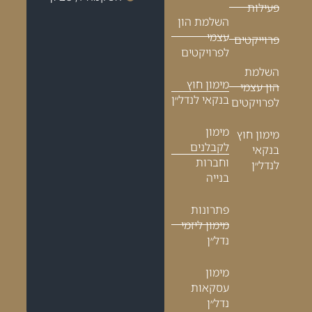
פעילות
השלמת הון
עצמי
פרוייקטים
לפרויקטים
השלמת
מימון חוץ
הון עצמי
בנקאי לנדל״ן
לפרויקטים
מימון
מימון חוץ
לקבלנים
בנקאי
וחברות
לנדל״ן
בנייה
פתרונות
מימון ליזמי
נדל״ן
מימון
עסקאות
נדל״ן