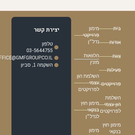
בית
מימון
יצירת קשר
פרוייקטי
נדל״ן
אודות
טלפון
03-5644755
הלוואות
צוות
OFFICE@GMFGROUP.CO.IL
מזנין
השקמה 1, סביון
פעילות
השלמת הון
עצמי
פרוייקטים
לפרויקטים
השלמת
מימון חוץ
הון עצמי
בנקאי
לפרויקטים
לנדל״ן
מימון חוץ
מימון
בנקאי