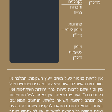
לקבלנים
לנדל״ן
וחברות
בנייה
פתרונות
מימון ליזמי
נדל״ן
מימון
עסקאות
נדל״ן
אין לראות באמור לעיל משום ייעוץ השקעות, המלצה או
חוות דעת באשר לכדאיות השקעה במוצרים פיננסיים מכל
מין וסוג שהם לרבות ניירות ערך, יחידות השתתפות ו/או
כל נכס נדל"ן ו/או פיננסי אחר. אין באמור לעיל התחייבות
של הכותב להשגת תשואה כלשהי. הנתונים המופיעים
באתר בהתאם הנם בהתאם לסקרים שהחברה ביצעה
ואינם מהווים כל המלצה להשקעה. אין להשתמש באתר