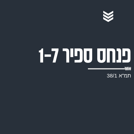
נחס ספיר 1-7
זור
מ"א 38/1