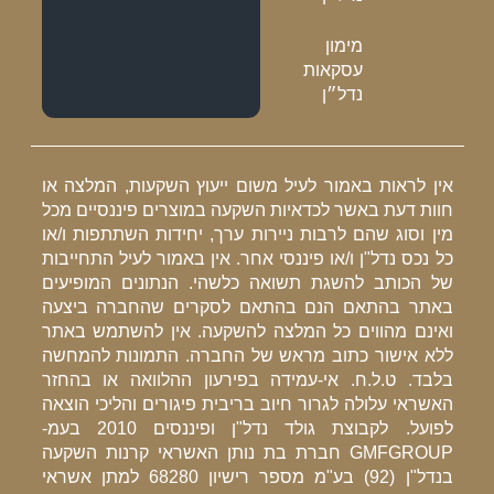
מימון
עסקאות
נדל״ן
אין לראות באמור לעיל משום ייעוץ השקעות, המלצה או
חוות דעת באשר לכדאיות השקעה במוצרים פיננסיים מכל
מין וסוג שהם לרבות ניירות ערך, יחידות השתתפות ו/או
כל נכס נדל"ן ו/או פיננסי אחר. אין באמור לעיל התחייבות
של הכותב להשגת תשואה כלשהי. הנתונים המופיעים
באתר בהתאם הנם בהתאם לסקרים שהחברה ביצעה
ואינם מהווים כל המלצה להשקעה. אין להשתמש באתר
ללא אישור כתוב מראש של החברה. התמונות להמחשה
בלבד. ט.ל.ח. אי-עמידה בפירעון ההלוואה או בהחזר
האשראי עלולה לגרור חיוב בריבית פיגורים והליכי הוצאה
לפועל. לקבוצת גולד נדל"ן ופיננסים 2010 בעמ-
GMFGROUP חברת בת נותן האשראי קרנות השקעה
בנדל"ן (92) בע"מ מספר רישיון 68280 למתן אשראי