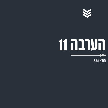
ערבה 11
ולון
"א 38/1