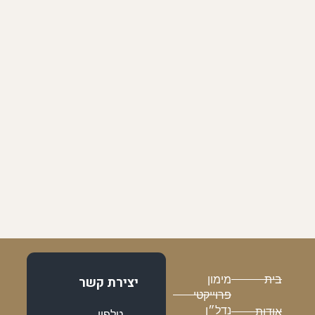
בית
מימון
יצירת קשר
פרוייקטי
נדל״ן
אודות
טלפון