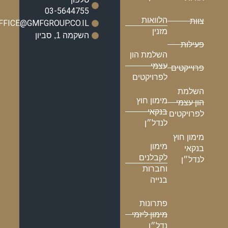
03-5644755
הלוואות
צוות
OFFICE@GMFGROUP.CO.IL
מזנין
השקמה 1, סביון
פעילות
השלמת הון
עצמי
פרוייקטים
לפרויקטים
השלמת
מימון חוץ
הון עצמי
בנקאי
לפרויקטים
לנדל״ן
מימון חוץ
מימון
בנקאי
לקבלנים
לנדל״ן
וחברות
בנייה
פתרונות
מימון ליזמי
נדל״ן