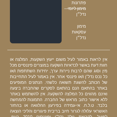
פתרונות
מימון ליזמי
נדל״ן
מימון
עסקאות
נדל״ן
אין לראות באמור לעיל משום ייעוץ השקעות, המלצה או
חוות דעת באשר לכדאיות השקעה במוצרים פיננסיים מכל
מין וסוג שהם לרבות ניירות ערך, יחידות השתתפות ו/או
כל נכס נדל"ן ו/או פיננסי אחר. אין באמור לעיל התחייבות
של הכותב להשגת תשואה כלשהי. הנתונים המופיעים
באתר בהתאם הנם בהתאם לסקרים שהחברה ביצעה
ואינם מהווים כל המלצה להשקעה. אין להשתמש באתר
ללא אישור כתוב מראש של החברה. התמונות להמחשה
בלבד. ט.ל.ח. אי-עמידה בפירעון ההלוואה או בהחזר
האשראי עלולה לגרור חיוב בריבית פיגורים והליכי הוצאה
לפועל. לקבוצת גולד נדל"ן ופיננסים 2010 בעמ-