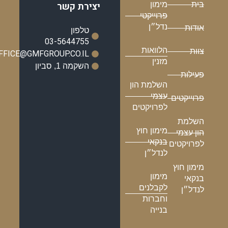
בית
מימון
יצירת קשר
פרוייקטי
נדל״ן
אודות
טלפון
03-5644755
הלוואות
צוות
OFFICE@GMFGROUP.CO.IL
מזנין
השקמה 1, סביון
פעילות
השלמת הון
עצמי
פרוייקטים
לפרויקטים
השלמת
מימון חוץ
הון עצמי
בנקאי
לפרויקטים
לנדל״ן
מימון חוץ
מימון
בנקאי
לקבלנים
לנדל״ן
וחברות
בנייה