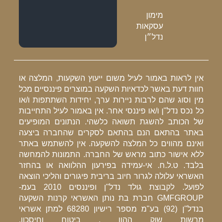
מימון
עסקאות
נדל״ן
אין לראות באמור לעיל משום ייעוץ השקעות, המלצה או
חוות דעת באשר לכדאיות השקעה במוצרים פיננסיים מכל
מין וסוג שהם לרבות ניירות ערך, יחידות השתתפות ו/או
כל נכס נדל"ן ו/או פיננסי אחר. אין באמור לעיל התחייבות
של הכותב להשגת תשואה כלשהי. הנתונים המופיעים
באתר בהתאם הנם בהתאם לסקרים שהחברה ביצעה
ואינם מהווים כל המלצה להשקעה. אין להשתמש באתר
ללא אישור כתוב מראש של החברה. התמונות להמחשה
בלבד. ט.ל.ח. אי-עמידה בפירעון ההלוואה או בהחזר
האשראי עלולה לגרור חיוב בריבית פיגורים והליכי הוצאה
לפועל. לקבוצת גולד נדל"ן ופיננסים 2010 בעמ-
GMFGROUP חברת בת נותן האשראי קרנות השקעה
בנדל"ן (92) בע"מ מספר רישיון 68280 למתן אשראי
מרשות שוק ההון , ביטוח וחיסכון.