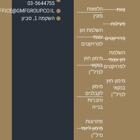
03-5644755
הלוואות
צוות
OFFICE@GMFGROUP.CO.IL
מזנין
השקמה 1, סביון
פעילות
השלמת הון
עצמי
פרוייקטים
לפרויקטים
השלמת
מימון חוץ
הון עצמי
בנקאי
לפרויקטים
לנדל״ן
מימון חוץ
מימון
בנקאי
לקבלנים
לנדל״ן
וחברות
בנייה
פתרונות
מימון ליזמי
נדל״ן