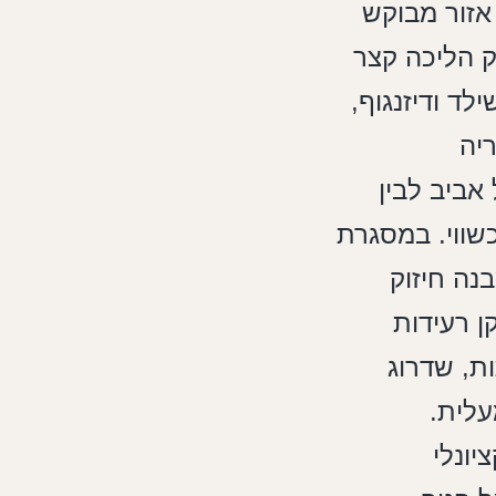
אזור מבוקש
ק הליכה קצר
לד ודיזנגוף,
יה
אביב לבין
שווי. במסגרת
נה חיזוק
 רעידות
ת, שדרוג
עלית.
יונלי