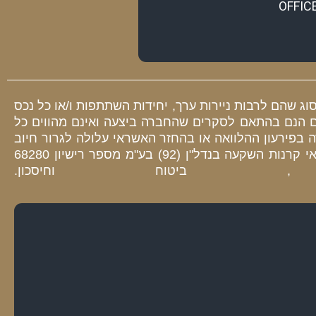
OFFIC
ג שהם לרבות ניירות ערך, יחידות השתתפות ו/או כל נכס
אם הנם בהתאם לסקרים שהחברה ביצעה ואינם מהווים כל
פירעון ההלוואה או בהחזר האשראי עלולה לגרור חיוב
בריבית פיגורים והליכי הוצאה לפועל. לקבוצת גולד נדל"ן ופיננסים 2010 בעמ- GMFGROUP חברת בת נותן האשראי קרנות השקעה בנדל"ן (92) בע"מ מספר רישיון 68280
יטוח וחיסכון.