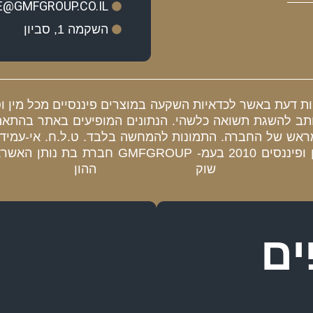
E@GMFGROUP.CO.IL
השקמה 1, סביון
ות דעת באשר לכדאיות השקעה במוצרים פיננסיים מכל מין וסו
 הכותב להשגת תשואה כלשהי. הנתונים המופיעים באתר בהת
ש של החברה. התמונות להמחשה בלבד. ט.ל.ח. אי-עמידה ב
ות שוק ההון , ב
ים