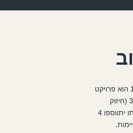
ב
פרויקט בוגרשוב 13 הוא פרויקט
במסלול תמ"א 38/1 (חיזוק
ותוספת) שבמסגרתו יתווספו 4