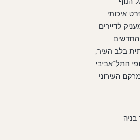
 הנוף
רט איכותי
עניק לדיירים
 החדשים
תית בלב העיר,
פי התל־אביבי
רקם העירוני
בניה