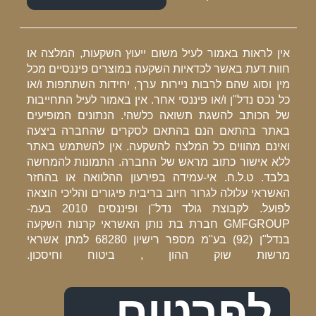
ין לראות באמור לעיל משום ייעוץ השקעות, המלצה או
וות דעת באשר לכדאיות השקעה במוצרים פיננסיים מכל
ין וסוג שהם לרבות ניירות ערך, יחידות השתתפות ו/או
ל נכס נדל"ן ו/או פיננסי אחר. אין באמור לעיל התחייבות
ל הכותב להשגת תשואה כלשהי. הנתונים המופיעים
אתר בהתאם הנם בהתאם לסקרים שהחברה ביצעה
אינם מהווים כל המלצה להשקעה. אין להשתמש באתר
לא אישור כתוב מראש של החברה. התמונות להמחשה
לבד. ט.ל.ח. אי-עמידה בפירעון ההלוואה או בהחזר
אשראי עלולה לגרור חיוב בריבית פיגורים והליכי הוצאה
לפועל. לקבוצת גולד נדל"ן ופיננסים 2010 בעמ-
GMFGROUP חברת בת נותן האשראי קרנות השקעה
בנדל"ן (92) בע"מ מספר רישיון 68280 למתן אשראי
רשות שוק ההון , ביטוח וחיסכון.
לפרטים