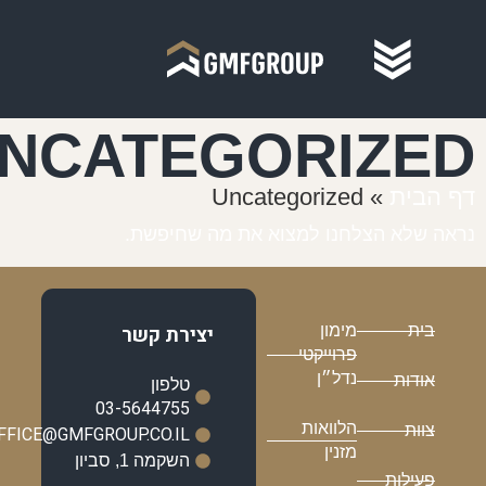
UNCATEGORIZE
בית
»
Uncategorized
 שלא הצלחנו למצוא את מה שחיפשת.
בית
מימון
יצירת קשר
פרוייקטי
נדל״ן
אודות
טלפון
03-5644755
הלוואות
צוות
OFFICE@GMFGROUP.CO.IL
מזנין
השקמה 1, סביון
פעילות