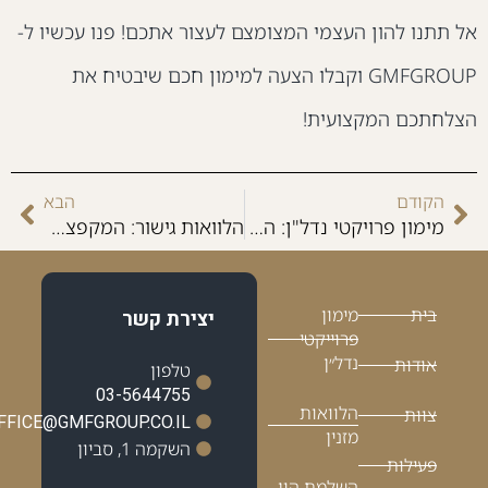
ל תתנו להון העצמי המצומצם לעצור אתכם! פנו עכשיו ל-
GMFGROUP וקבלו הצעה למימון חכם שיבטיח את
צלחתכם המקצועית!
הקודם
הבא
מימון פרויקטי נדל"ן: המעטפת המנצחת שתהפוך את הפרויקטים הראשונים שלכם לחברה גדולה
הלוואות גישור: המקפצה הפיננסית שתהפוך את הפרויקט הבא שלכם למציאות רווחית
בית
מימון
יצירת קשר
פרוייקטי
נדל״ן
אודות
טלפון
03-5644755
הלוואות
צוות
OFFICE@GMFGROUP.CO.IL
מזנין
השקמה 1, סביון
פעילות
השלמת הון