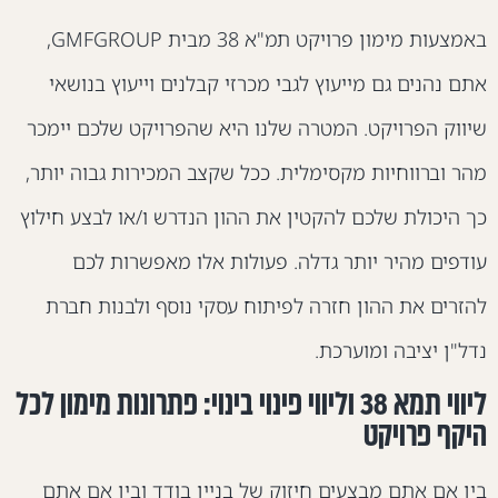
באמצעות מימון פרויקט תמ"א 38 מבית GMFGROUP,
תם נהנים גם מייעוץ לגבי מכרזי קבלנים וייעוץ בנושאי
יווק הפרויקט. המטרה שלנו היא שהפרויקט שלכם יימכר
הר וברווחיות מקסימלית. ככל שקצב המכירות גבוה יותר,
ך היכולת שלכם להקטין את ההון הנדרש ו/או לבצע חילוץ
ודפים מהיר יותר גדלה. פעולות אלו מאפשרות לכם
הזרים את ההון חזרה לפיתוח עסקי נוסף ולבנות חברת
דל"ן יציבה ומוערכת.
ליווי תמא 38 וליווי פינוי בינוי: פתרונות מימון לכל
יקף פרויקט
ין אם אתם מבצעים חיזוק של בניין בודד ובין אם אתם