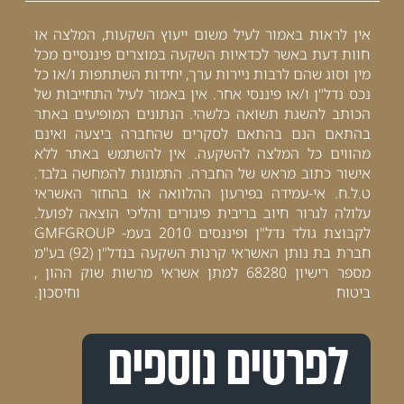
אין לראות באמור לעיל משום ייעוץ השקעות, המלצה או
חוות דעת באשר לכדאיות השקעה במוצרים פיננסיים מכל
מין וסוג שהם לרבות ניירות ערך, יחידות השתתפות ו/או כל
נכס נדל"ן ו/או פיננסי אחר. אין באמור לעיל התחייבות של
הכותב להשגת תשואה כלשהי. הנתונים המופיעים באתר
בהתאם הנם בהתאם לסקרים שהחברה ביצעה ואינם
מהווים כל המלצה להשקעה. אין להשתמש באתר ללא
אישור כתוב מראש של החברה. התמונות להמחשה בלבד.
ט.ל.ח. אי-עמידה בפירעון ההלוואה או בהחזר האשראי
עלולה לגרור חיוב בריבית פיגורים והליכי הוצאה לפועל.
לקבוצת גולד נדל"ן ופיננסים 2010 בעמ- GMFGROUP
חברת בת נותן האשראי קרנות השקעה בנדל"ן (92) בע"מ
מספר רישיון 68280 למתן אשראי מרשות שוק ההון ,
ביטוח וחיסכון.
לפרטים נוספים