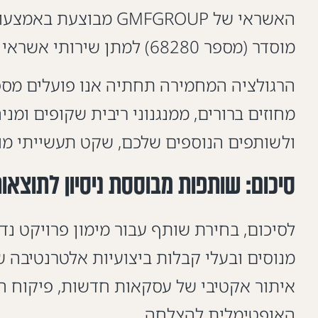
מוסדר (מספר 68280) למתן שירותי אשראי המוענק על ידי רשות שוק ההון, ביטוח וחיסכון בישראל.
הרגולציה המחמירה תחתיה אנו פועלים מספ
מחוזים ברורים, ממנגנוני ריבית שקופים ומנ
ולשותפים הנוספים שלכם, שקט תעשייתי מו
סיכום: שותפות מבוססת ניסיון לתוצאו
איתור אקטיבי של עסקאות חדשות, פיקוח הנ
האופטימלית להצלחה.