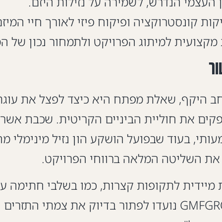
ות קונסטרוקציה ופיקוח פיזי לאורך חיי המיזם
 מקצועית למיתוג הפרויקט ולתמחור נכון של המ
ור
חב היקף, שאלת מפתח היא כיצד לפצל את עוג
מספקים את חוליית הביניים הקריטית. שכבת אשר
ותי, בעוד שבפועל הושקע הון נזיל מינימלי מ
 את השליטה המלאה ברווחי הפרויקט.
ות מיידית לתקופות קצרות, כמו בשלבי חתימה 
לרשות המקומית. הלוואות גישור מבית GMFGROUP נועדו לפתור 