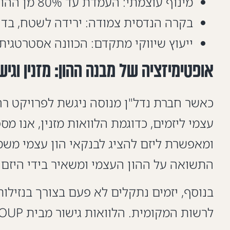
מינוף עוצמתי: העמדת עד 80% מן ההון העצמי הנדרש, לשמירה על נזילות היזם.
בקרה הנדסית צמודה: ירידה לשטח, בדיק
ייעוץ שיווקי מתקדם: הכוונה אסטרטגית
אופטימיזציה של מבנה ההון: מזנין וגיש
כאשר חברת נדל"ן מנוסה ניגשת לפרויקט ר
עצמי ליזמים, כדוגמת הלוואות מזנין, אנו 
ומאפשרת ליזם להציג לבנקאי הון עצמי משמע
התשואה על ההון העצמי ומשאיר בידי היזם
בנוסף, יזמים נתקלים לא פעם בצורך בנזיל