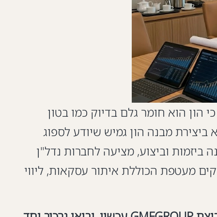
 הון הוא חומר גלם בדיוק כמו בטון
 ביצירת מבנה הון גמיש שיודע לספוג
ולנצל הזדמנויות. קבוצת GMFGROUP, המביאה ניסיון מצטבר של למעלה מ- 30 שנה ביזמות וביצוע, מציעה לחברות נדל"ן
קים מעטפת הכוללת איתור עסקאות, ליווי
הפרויקט הבא שלכם דורש חליפת אשראי מדויקת ומקצועית? צרו קשר עם המומחים של קבוצת GMFGROUP עכשיו, ובואו נרכיב יחד