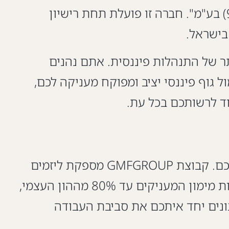
האשראי של GMFGROUP מבוצעת באמצעות חברת הבת שלנו, "קרנות השקעה בנדל"ן (92) בע"מ". חברה זו פועלת תחת רישיון
 של התנהלות פיננסית. אתם נהנים
ל גוף פיננסי יציב ומפוקח מעניקה לכם,
ד לרשותכם בכל עת.
לסיכום, בחירת שותף עבור מימון פרויקט נדל"ן היא החלטה שמעצבת את עתיד החברה שלכם. קבוצת GMFGROUP מספקת ליזמים
מנוסים ובעלי קבלות ביצועיות אלטרנטיבה שלמה למערכת הבנקאית המסורתית. עם פתרונות מימון המעניקים עד 80% מההון העצמי,
בונים יחד איתכם את סביבת העבודה