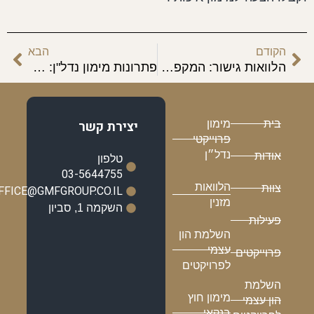
הקודם
הבא
הלוואות גישור: המקפצה הפיננסית שתהפוך את הפרויקט הבא שלכם למציאות רווחית
פתרונות מימון נדל"ן: מה עומד מאחורי הפרויקטים הרווחיים בישראל
בית
מימון
יצירת קשר
פרוייקטי
נדל״ן
אודות
טלפון
03-5644755
הלוואות
צוות
OFFICE@GMFGROUP.CO.IL
מזנין
השקמה 1, סביון
פעילות
השלמת הון
עצמי
פרוייקטים
לפרויקטים
השלמת
מימון חוץ
הון עצמי
בנקאי