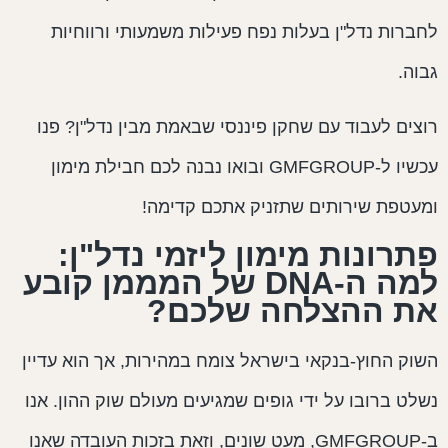
חברות נדל"ן בעלות נפח פעילות משמעותי ורווחיות
בוה.
וצים לעבוד עם שחקן פיננסי שבאמת מבין נדל"ן? פנו
עכשיו ל-GMFGROUP ובואו נבנה לכם חבילת מימון
מעטפת שירותים שתזניק אתכם קדימה!
תרונות מימון ליזמי נדל"ן:
למה ה-DNA של המממן קובע
ת ההצלחה שלכם?
שוק החוץ-בנקאי בישראל צומח במהירות, אך הוא עדיין
שלט ברובו על ידי גופים שמגיעים מעולם שוק ההון. אנו
ב-GMFGROUP, מעט שונים, וזאת בזכות העובדה שאנו