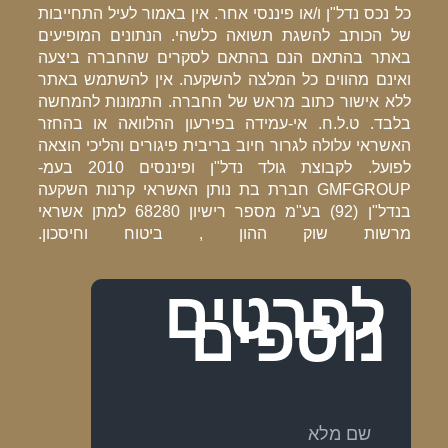
כל נכס נדל"ן ו/או פיננסי אחר. אין באמור לעיל התחייבות
של הכותב להשגת תשואה כלשהי. הנתונים המופיעים
באתר בהתאם הנם בהתאם לסקרים שהחברה ביצעה
ואינם מהווים כל המלצה להשקעה. אין להשתמש באתר
ללא אישור כתוב מראש של החברה. התמונות להמחשה
בלבד. ט.ל.ח. אי-עמידה בפירעון ההלוואה או בהחזר
האשראי עלולה לגרור חיוב בריבית פיגורים והליכי הוצאה
לפועל. לקבוצת גולד נדל"ן ופיננסים 2010 בעמ-
GMFGROUP חברת בת נותן האשראי קרנות השקעה
בנדל"ן (92) בע"מ מספר רישיון 68280 למתן אשראי
מרשות שוק ההון , ביטוח וחיסכון.
לפרטים
נוספים